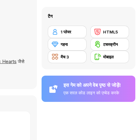
टैग
1 प्लेयर
HTML5
गहना
टचस्क्रीन
मैच 3
मोबाइल
c Hearts
जैसे
इस गेम को अपने वेब पृष्ठ से जोड़ें!
एक सरल कोड लाइन को एम्बेड करके