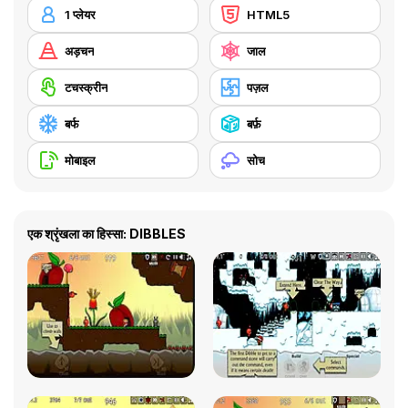
1 प्लेयर
HTML5
अड़चन
जाल
टचस्क्रीन
पज़ल
बर्फ
बर्फ़
मोबाइल
सोच
एक श्रृंखला का हिस्सा: DIBBLES