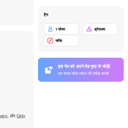
टैग
1 प्लेयर
ड्रेसअप
फ्लैश
इस गेम को अपने वेब पृष्ठ से जोड़ें!
एक सरल कोड लाइन को एम्बेड करके
sery
, और
Girly