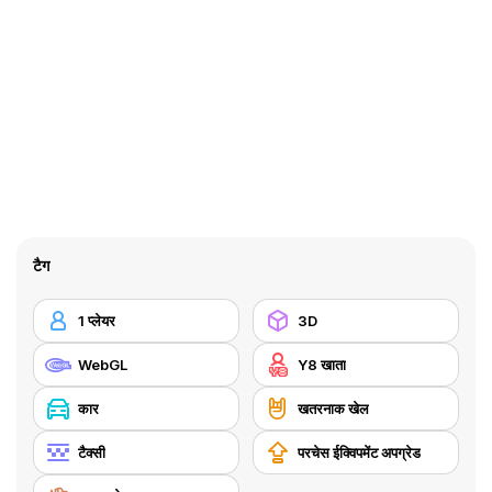
टैग
1 प्लेयर
3D
WebGL
Y8 खाता
कार
खतरनाक खेल
टैक्सी
परचेस ईक्विपमेंट अपग्रेड