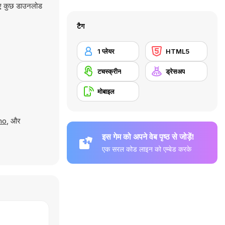
लिए कुछ डाउनलोड
टैग
1 प्लेयर
HTML5
टचस्क्रीन
ड्रेसअप
मोबाइल
mo
, और
इस गेम को अपने वेब पृष्ठ से जोड़ें!
एक सरल कोड लाइन को एम्बेड करके