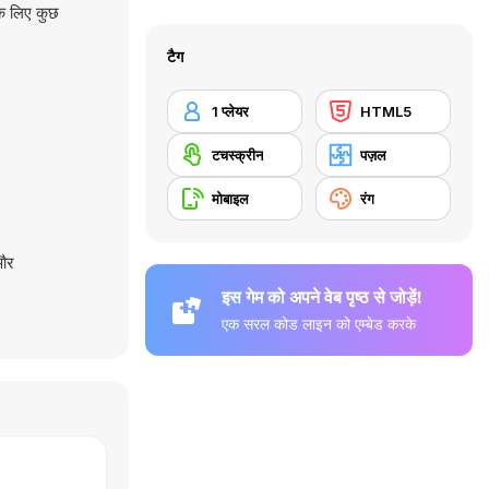
के लिए कुछ
टैग
1 प्लेयर
HTML5
टचस्क्रीन
पज़ल
मोबाइल
रंग
और
इस गेम को अपने वेब पृष्ठ से जोड़ें!
एक सरल कोड लाइन को एम्बेड करके