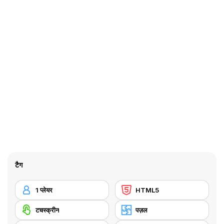
टैग
1 प्लेयर
HTML5
टचस्क्रीन
पज़ल