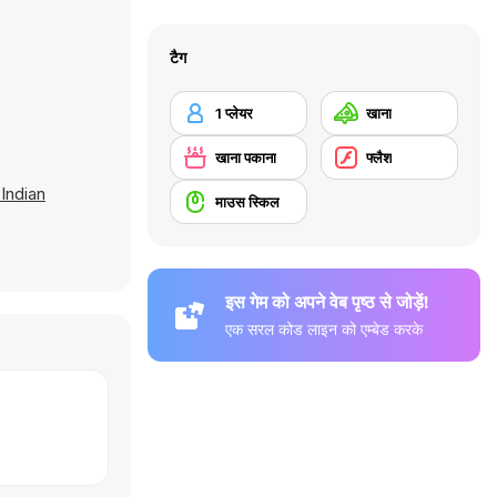
टैग
1 प्लेयर
खाना
खाना पकाना
फ्लैश
 Indian
माउस स्किल
इस गेम को अपने वेब पृष्ठ से जोड़ें!
एक सरल कोड लाइन को एम्बेड करके