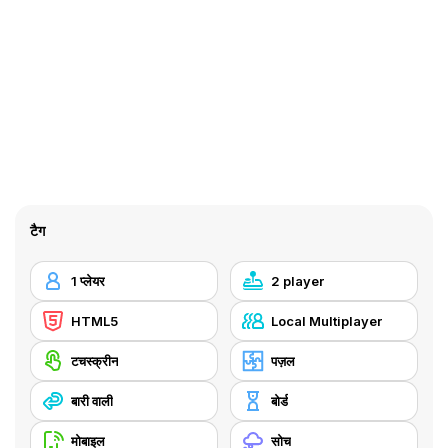
टैग
1 प्लेयर
2 player
HTML5
Local Multiplayer
टचस्क्रीन
पज़ल
बारी वाली
बोर्ड
मोबाइल
सोच