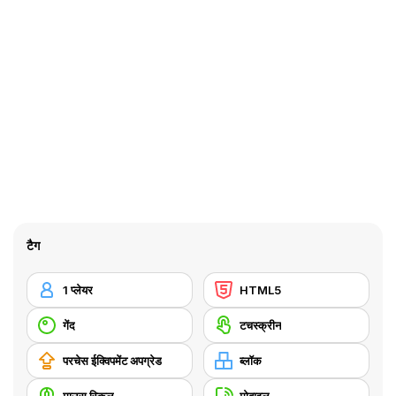
टैग
1 प्लेयर
HTML5
गेंद
टचस्क्रीन
परचेस ईक्विपमेंट अपग्रेड
ब्लॉक