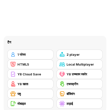
टैग
1 प्लेयर
2 player
HTML5
Local Multiplayer
Y8 Cloud Save
Y8 उच्चतम स्कोर
Y8 खाता
टचस्क्रीन
पशु
बॉक्सिंग
मोबाइल
लड़ाई