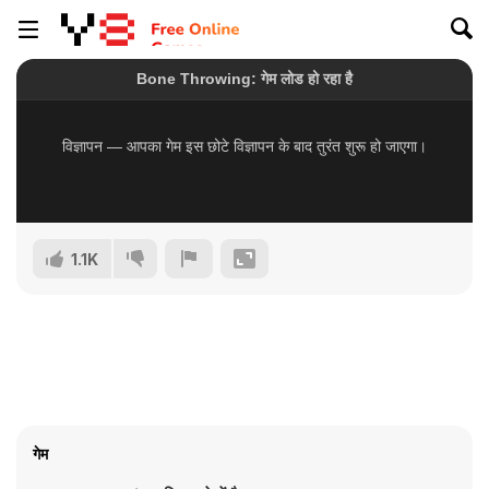
1.1K
गेम