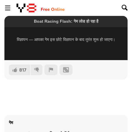
817
गेम