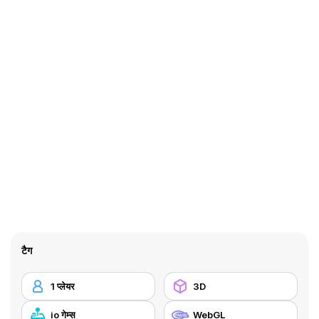
टैग
1 प्लेयर
3D
io गेम्स
WebGL