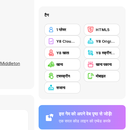
टैग
1 प्लेयर
HTML5
Y8 Cloud Save
Y8 Originals
Y8 खाता
Y8 स्क्रीनशॉट
 Middleton
खाना
खाना पकाना
टचस्क्रीन
मोबाइल
सजाना
इस गेम को अपने वेब पृष्ठ से जोड़ें!
एक सरल कोड लाइन को एम्बेड करके