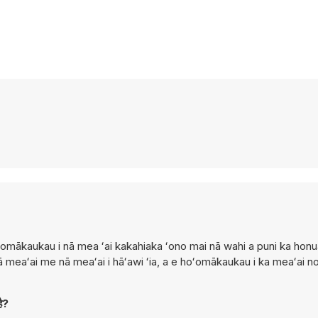
 hoʻomākaukau i nā mea ʻai kakahiaka ʻono mai nā wahi a puni ka ho
 meaʻai me nā meaʻai i hāʻawi ʻia, a e hoʻomākaukau i ka meaʻai no
ै?