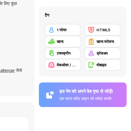
के लिए कुछ
टैग
1 प्लेयर
HTML5
खाना
खाना परोसना
टचस्क्रीन
ड्रेसअप
मेकओवर / मेकअप
मोबाइल
allenge
जैसे
इस गेम को अपने वेब पृष्ठ से जोड़ें!
एक सरल कोड लाइन को एम्बेड करके