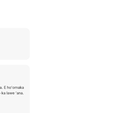
nua. E hoʻomaka
 ka lawe ʻana.