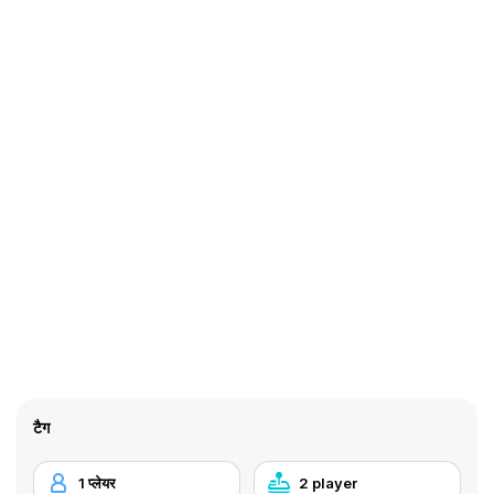
टैग
1 प्लेयर
2 player