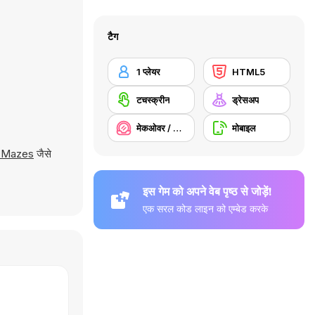
टैग
1 प्लेयर
HTML5
टचस्क्रीन
ड्रेसअप
मेकओवर / मेकअप
मोबाइल
 Mazes
जैसे
इस गेम को अपने वेब पृष्ठ से जोड़ें!
एक सरल कोड लाइन को एम्बेड करके