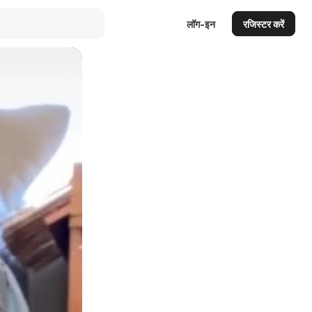
लॉग-इन
रजिस्टर करें
Auto
144p