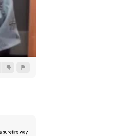
240p
360p
480p
720p
a surefire way