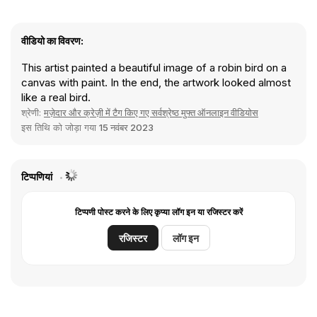
वीडियो का विवरण:
This artist painted a beautiful image of a robin bird on a
canvas with paint. In the end, the artwork looked almost
like a real bird.
श्रेणी:
मज़ेदार और क्रेज़ी में टैग किए गए सर्वश्रेष्ठ मुफ्त ऑनलाइन वीडियोस
इस तिथि को जोड़ा गया
15 नवंबर 2023
टिप्पणियां
टिप्पणी पोस्ट करने के लिए कृप्या लॉग इन या रजिस्टर करें
रजिस्टर
लॉग इन