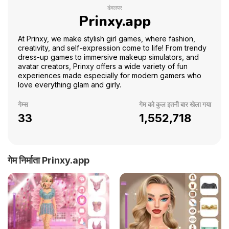
डेवलपर
Prinxy.app
At Prinxy, we make stylish girl games, where fashion,
creativity, and self-expression come to life! From trendy
dress-up games to immersive makeup simulators, and
avatar creators, Prinxy offers a wide variety of fun
experiences made especially for modern gamers who
love everything glam and girly.
गेम्स
गेम को कुल इतनी बार खेला गया
33
1,552,718
गेम निर्माता Prinxy.app